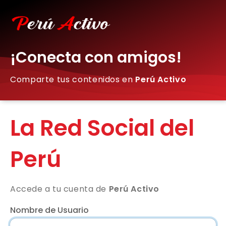
¡Conecta con amigos!
Comparte tus contenidos en
Perú Activo
La Red Social del
Perú
Accede a tu cuenta de
Perú Activo
Nombre de Usuario