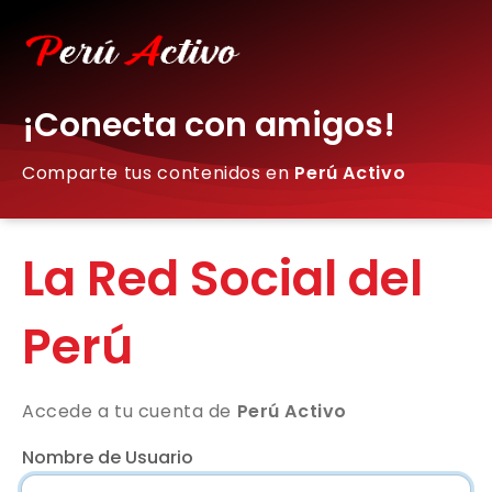
¡Conecta con amigos!
Comparte tus contenidos en
Perú Activo
La Red Social del
Perú
Accede a tu cuenta de
Perú Activo
Nombre de Usuario