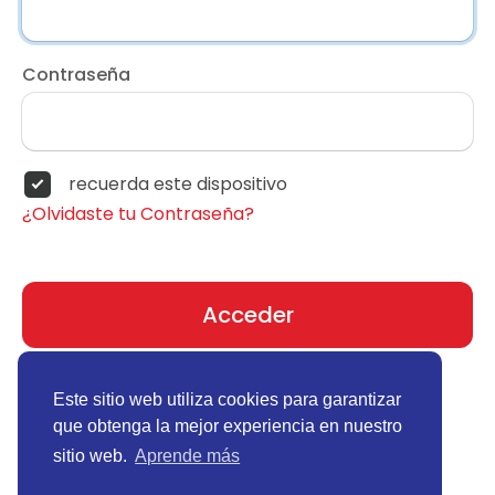
Contraseña
recuerda este dispositivo
¿Olvidaste tu Contraseña?
Acceder
¿No tienes una cuenta?
Registrar
Este sitio web utiliza cookies para garantizar
que obtenga la mejor experiencia en nuestro
sitio web.
Aprende más