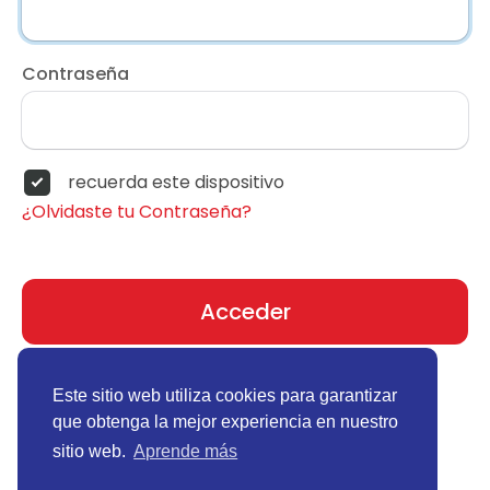
Contraseña
recuerda este dispositivo
¿Olvidaste tu Contraseña?
Acceder
¿No tienes una cuenta?
Registrar
Este sitio web utiliza cookies para garantizar
que obtenga la mejor experiencia en nuestro
sitio web.
Aprende más