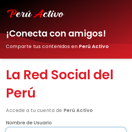
¡Conecta con amigos!
Comparte tus contenidos en
Perú Activo
La Red Social del
Perú
Accede a tu cuenta de
Perú Activo
Nombre de Usuario