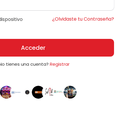
¿Olvidaste tu Contraseña?
ispositivo
Acceder
No tienes una cuenta?
Registrar