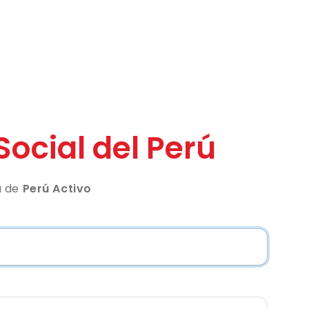
Social del Perú
a de
Perú Activo