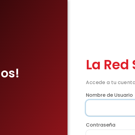
La Red 
os!
Accede a tu cuent
Nombre de Usuario
Contraseña