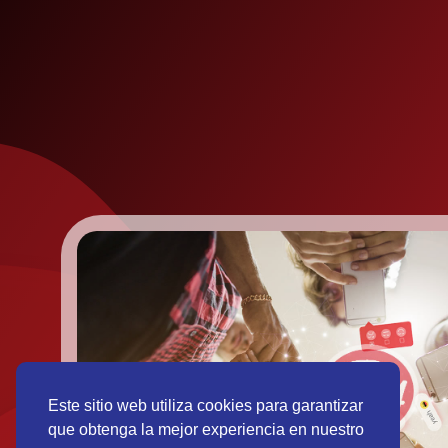
Este sitio web utiliza cookies para garantizar
que obtenga la mejor experiencia en nuestro