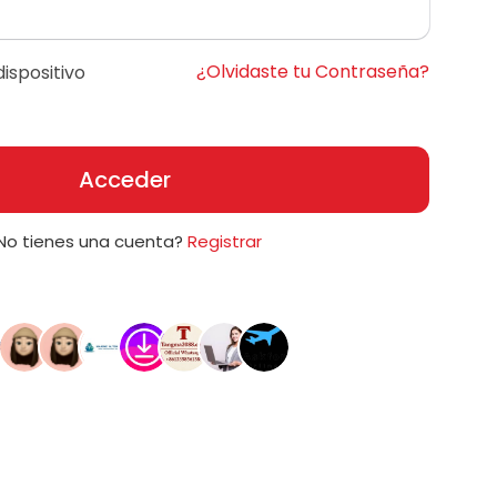
¿Olvidaste tu Contraseña?
ispositivo
Acceder
No tienes una cuenta?
Registrar