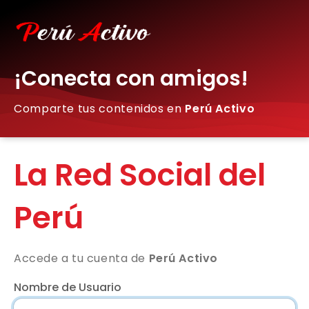
¡Conecta con amigos!
Comparte tus contenidos en
Perú Activo
La Red Social del
Perú
Accede a tu cuenta de
Perú Activo
Nombre de Usuario