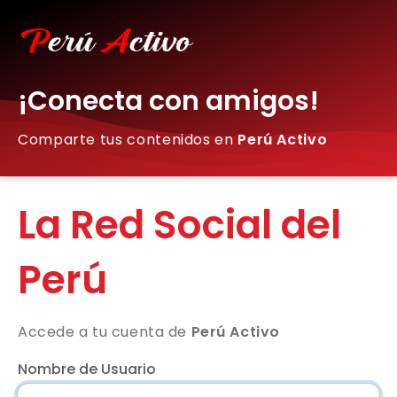
¡Conecta con amigos!
Comparte tus contenidos en
Perú Activo
La Red Social del
Perú
Accede a tu cuenta de
Perú Activo
Nombre de Usuario