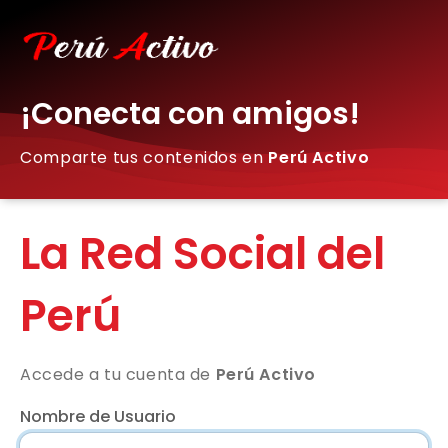
¡Conecta con amigos!
Comparte tus contenidos en
Perú Activo
La Red Social del
Perú
Accede a tu cuenta de
Perú Activo
Nombre de Usuario