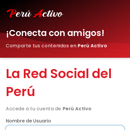
¡Conecta con amigos!
Comparte tus contenidos en
Perú Activo
La Red Social del
Perú
Accede a tu cuenta de
Perú Activo
Nombre de Usuario