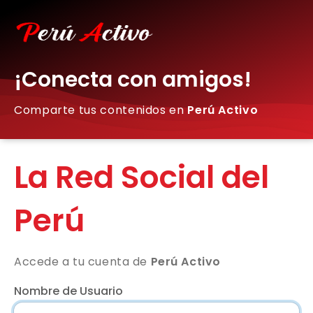
¡Conecta con amigos!
Comparte tus contenidos en
Perú Activo
La Red Social del
Perú
Accede a tu cuenta de
Perú Activo
Nombre de Usuario