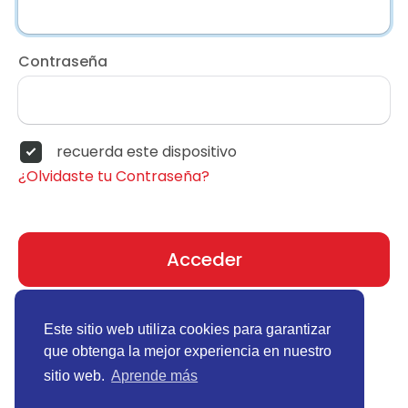
Contraseña
recuerda este dispositivo
¿Olvidaste tu Contraseña?
Acceder
¿No tienes una cuenta?
Registrar
Este sitio web utiliza cookies para garantizar
que obtenga la mejor experiencia en nuestro
sitio web.
Aprende más