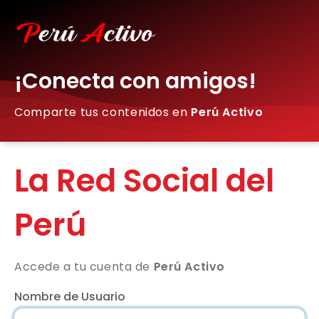
¡Conecta con amigos!
Comparte tus contenidos en
Perú Activo
La Red Social del
Perú
Accede a tu cuenta de
Perú Activo
Nombre de Usuario