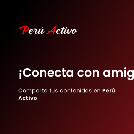
¡Conecta con amig
Comparte tus contenidos en
Perú
Activo