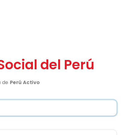
Social del Perú
a de
Perú Activo