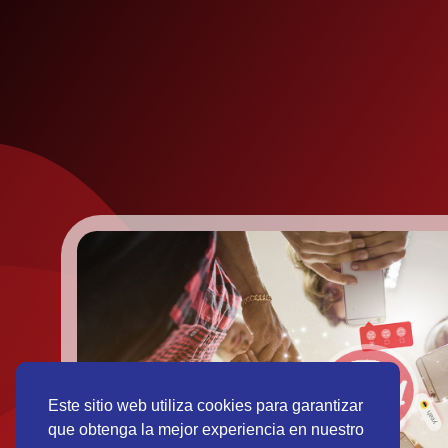
Este sitio web utiliza cookies para garantizar
que obtenga la mejor experiencia en nuestro