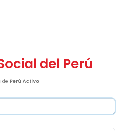
Social del Perú
a de
Perú Activo