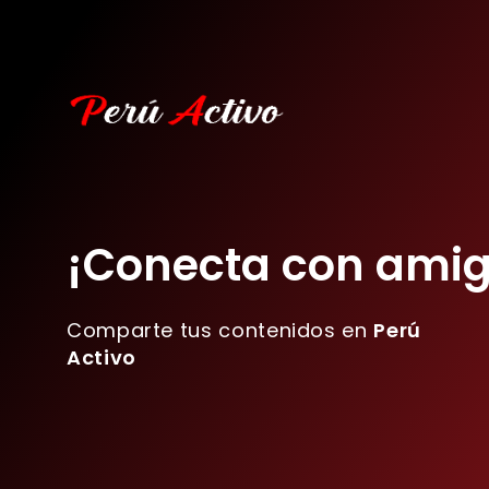
¡Conecta con amig
Comparte tus contenidos en
Perú
Activo