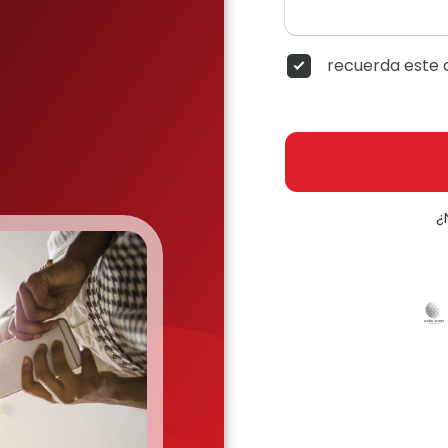
recuerda este d
¿