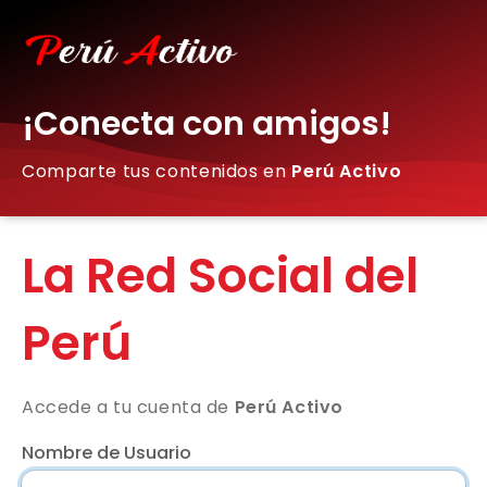
¡Conecta con amigos!
Comparte tus contenidos en
Perú Activo
La Red Social del
Perú
Accede a tu cuenta de
Perú Activo
Nombre de Usuario