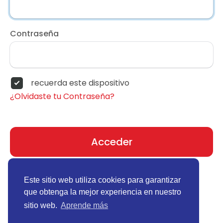
Contraseña
recuerda este dispositivo
¿Olvidaste tu Contraseña?
Acceder
¿No tienes una cuenta?
Registrar
Este sitio web utiliza cookies para garantizar
que obtenga la mejor experiencia en nuestro
sitio web.
Aprende más