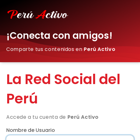
¡Conecta con amigos!
Comparte tus contenidos en
Perú Activo
La Red Social del
Perú
Accede a tu cuenta de
Perú Activo
Nombre de Usuario