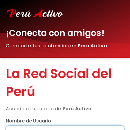
¡Conecta con amigos!
Comparte tus contenidos en
Perú Activo
La Red Social del
Perú
Accede a tu cuenta de
Perú Activo
Nombre de Usuario