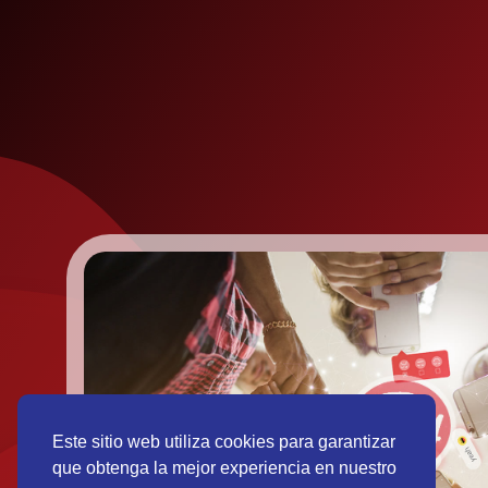
Este sitio web utiliza cookies para garantizar
que obtenga la mejor experiencia en nuestro