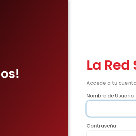
La Red 
os!
Accede a tu cuent
Nombre de Usuario
Contraseña