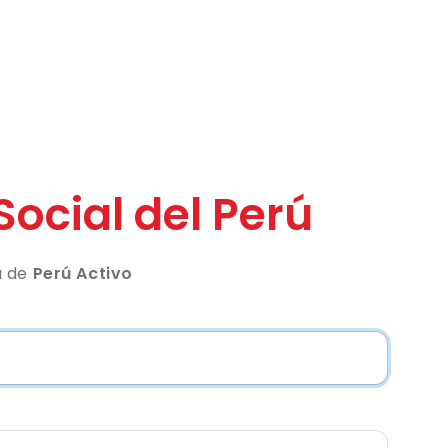
Social del Perú
a de
Perú Activo