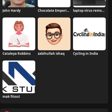
John Hardy
Chocolate Emporium
laptop virus removal london
Cataleya Robbins
zabihullah ishaq
Cycling in India
mak fitout