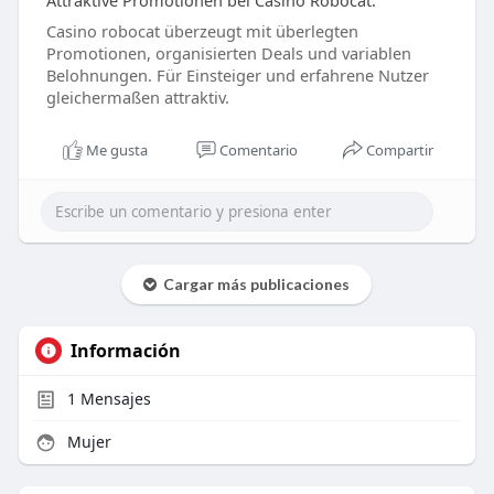
Attraktive Promotionen bei Casino Robocat.
Casino robocat überzeugt mit überlegten
Promotionen, organisierten Deals und variablen
Belohnungen. Für Einsteiger und erfahrene Nutzer
gleichermaßen attraktiv.
Me gusta
Comentario
Compartir
Cargar más publicaciones
Información
1
Mensajes
Mujer